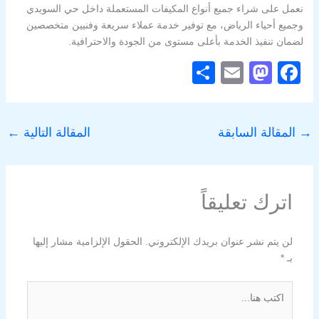
نعمل على شراء جميع أنواع المكيفات المستعملة داخل حي السويدي
وجميع أحياء الرياض، مع توفير خدمة عملاء سريعة وفنيين متخصصين
لضمان تنفيذ الخدمة بأعلى مستوى من الجودة والاحترافية.
S
E
M
F
h
m
a
a
ar
ail
st
c
→
المقالة السابقة
المقالة التالية
←
e
o
e
d
b
o
o
اترك تعليقاً
n
o
k
لن يتم نشر عنوان بريدك الإلكتروني.
الحقول الإلزامية مشار إليها
بـ
*
اكتب
هنا...