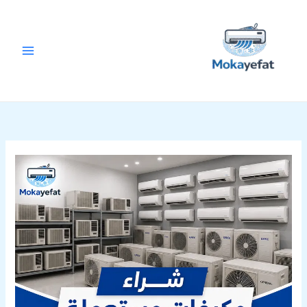
خطي
لى
لمحتوى