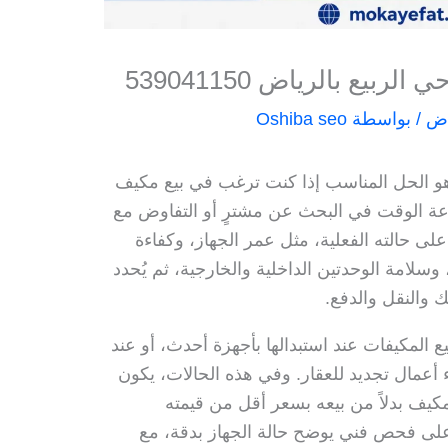
يع بالرياض 539041150
اض
/ بواسطة
Oshiba seo
 الحل المناسب إذا كنت ترغب في بيع مكيف
ة الوقت في البحث عن مشترٍ أو التفاوض مع
 على حالته الفعلية، مثل عمر الجهاز، وكفاءة
وسلامة الوحدتين الداخلية والخارجية، ثم يُحدد
 والنقل والدفع.
ع المكيفات عند استبدالها بأجهزة أحدث، أو عند
ء أعمال تجديد للعقار. وفي هذه الحالات، يكون
مكيف بدلاً من بيعه بسعر أقل من قيمته
م على فحص فني يوضح حالة الجهاز بدقة، مع