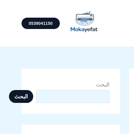
0539041150
البحث
البحث